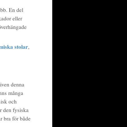
obb. En del
kador eller
 överhängade
iska stolar
,
 även denna
finns många
sisk och
r den fysiska
r bra för både