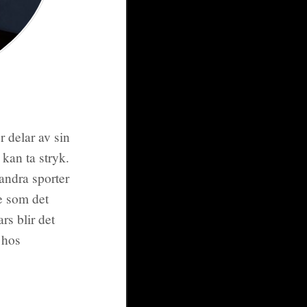
r delar av sin
kan ta stryk.
andra sporter
re som det
rs blir det
 hos