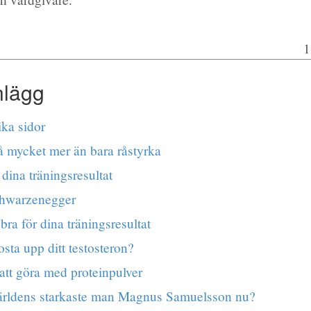
1
nlägg
ika sidor
å mycket mer än bara råstyrka
ina träningsresultat
hwarzenegger
bra för dina träningsresultat
osta upp ditt testosteron?
att göra med proteinpulver
ärldens starkaste man Magnus Samuelsson nu?