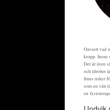
Oavsett vad ma
kropp. Inom s
Det är även s
och idrotter 
finns risker f
som en vän ti
en fysioterap
Undvik 