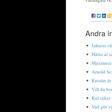
Andra i
Jaktens ol
Hälsa är s
Maximera d
Arnold Sc
Kreatin är 
Vill du bo
Kul saker 
Vad gör v