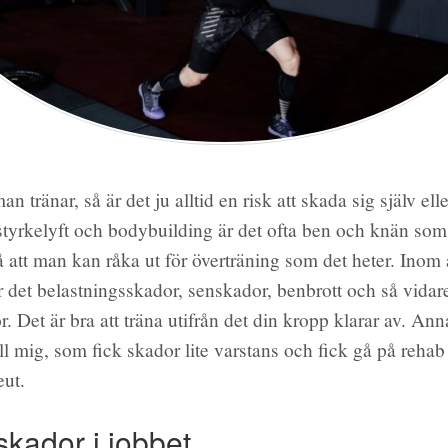
n tränar, så är det ju alltid en risk att skada sig själv elle
tyrkelyft och bodybuilding är det ofta ben och knän som 
å att man kan råka ut för överträning som det heter. Inom 
är det belastningsskador, senskador, benbrott och så vida
ör. Det är bra att träna utifrån det din kropp klarar av. Anna
ll mig, som fick skador lite varstans och fick gå på rehab
eut.
skador i jobbet