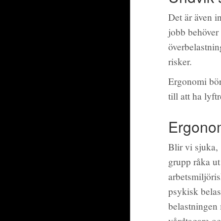
Det är även i
jobb behöver 
överbelastnin
risker.
Ergonomi bör 
till att ha lyf
Ergonom
Blir vi sjuka
grupp råka ut
arbetsmiljöri
psykisk belas
belastningen
vårdtagare o