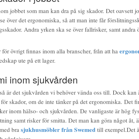
nom jobbet som man kan dra på sig skador. Det oavsett j
se över det ergonomiska, så att man inte får förslitningss
gsskador. Andra yrken ska se över fallrisker, samt andra
ergonom
för övrigt finnas inom alla branscher, från att ha
tredskap ute på ett lager.
i inom sjukvården
, så är det sjukvården vi behöver vända oss till. Dock kan
 för skador, om de inte tänker på det ergonomiska. Det 
sker inom hälso- och sjukvården. De vanligaste är hög fy
tning samt risker för smitta. Det man kan göra något åt, ä
sjukhusmöbler från Swemed
 med bra
till exempel.Det ä
ch vårdgivare.