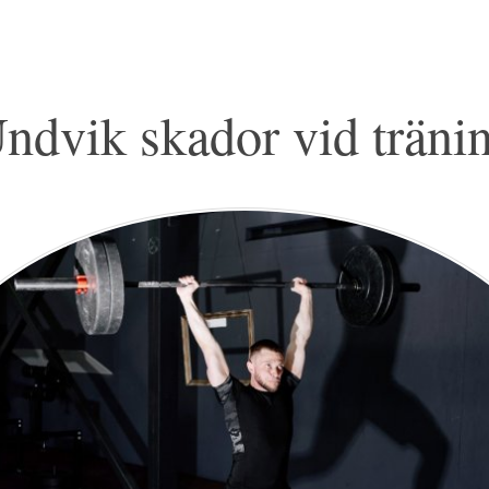
ndvik skador vid träni