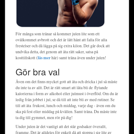
För många som tränar så kommer julen lite som ett
ovälkommet avbrott och det är lätt hänt att falla för alla
frestelser och då lägga på sig extra kilon. Det går dock att
undvika detta, det genom att äta rätt saker, satsa på
kosttillskott (
läs mer
här) samt träna även under julen!
Gör bra val
Även om det finns mycket gott att äta och dricka i jul så måste
du inte ta av allt. Det är rätt smart att låta bli de flytande
kalorierna i form av alkohol eller julmust i överflöd. Om du är
ledig från jobbet i jul, se då till att inte bli av med rutiner. Se
till att äta frukost, lunch och middag, varje dag - även om du
ska på fest eller middag på kvällen. Samt träna. Du måste inte
ta dig till gymmet, men rör på dig!
Under julen är det vanligt att det står godsaker överallt,
framme. Det är alldeles för enkelt då att stoppa i sig lite av