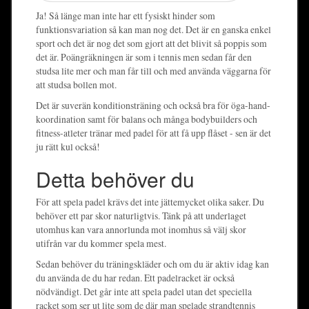
Ja! Så länge man inte har ett fysiskt hinder som
funktionsvariation så kan man nog det. Det är en ganska enkel
sport och det är nog det som gjort att det blivit så poppis som
det är. Poängräkningen är som i tennis men sedan får den
studsa lite mer och man får till och med använda väggarna för
att studsa bollen mot.
Det är suverän konditionsträning och också bra för öga-hand-
koordination samt för balans och många bodybuilders och
fitness-atleter tränar med padel för att få upp flåset - sen är det
ju rätt kul också!
Detta behöver du
För att spela padel krävs det inte jättemycket olika saker. Du
behöver ett par skor naturligtvis. Tänk på att underlaget
utomhus kan vara annorlunda mot inomhus så välj skor
utifrån var du kommer spela mest.
Sedan behöver du träningskläder och om du är aktiv idag kan
du använda de du har redan. Ett padelracket är också
nödvändigt. Det går inte att spela padel utan det speciella
racket som ser ut lite som de där man spelade strandtennis