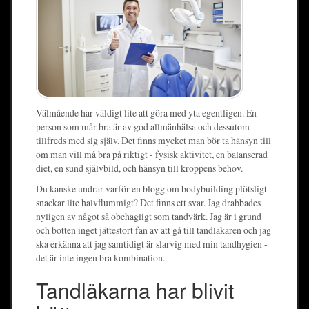
Välmående har väldigt lite att göra med yta egentligen. En
person som mår bra är av god allmänhälsa och dessutom
tillfreds med sig själv. Det finns mycket man bör ta hänsyn till
om man vill må bra på riktigt - fysisk aktivitet, en balanserad
diet, en sund självbild, och hänsyn till kroppens behov.
Du kanske undrar varför en blogg om bodybuilding plötsligt
snackar lite halvflummigt? Det finns ett svar. Jag drabbades
nyligen av något så obehagligt som tandvärk. Jag är i grund
och botten inget jättestort fan av att gå till tandläkaren och jag
ska erkänna att jag samtidigt är slarvig med min tandhygien -
det är inte ingen bra kombination.
Tandläkarna har blivit