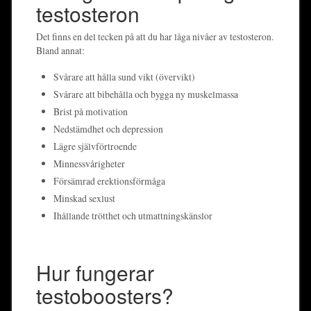
testosteron
Det finns en del tecken på att du har låga nivåer av testosteron.
Bland annat:
Svårare att hålla sund vikt (övervikt)
Svårare att bibehålla och bygga ny muskelmassa
Brist på motivation
Nedstämdhet och depression
Lägre självförtroende
Minnessvårigheter
Försämrad erektionsförmåga
Minskad sexlust
Ihållande trötthet och utmattningskänslor
Hur fungerar
testoboosters?