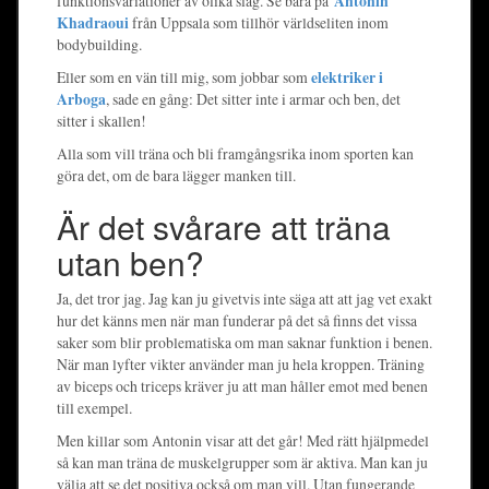
funktionsvariationer av olika slag. Se bara på
Antonin
Khadraoui
från Uppsala som tillhör världseliten inom
bodybuilding.
Eller som en vän till mig, som jobbar som
elektriker i
Arboga
, sade en gång: Det sitter inte i armar och ben, det
sitter i skallen!
Alla som vill träna och bli framgångsrika inom sporten kan
göra det, om de bara lägger manken till.
Är det svårare att träna
utan ben?
Ja, det tror jag. Jag kan ju givetvis inte säga att att jag vet exakt
hur det känns men när man funderar på det så finns det vissa
saker som blir problematiska om man saknar funktion i benen.
När man lyfter vikter använder man ju hela kroppen. Träning
av biceps och triceps kräver ju att man håller emot med benen
till exempel.
Men killar som Antonin visar att det går! Med rätt hjälpmedel
så kan man träna de muskelgrupper som är aktiva. Man kan ju
välja att se det positiva också om man vill. Utan fungerande