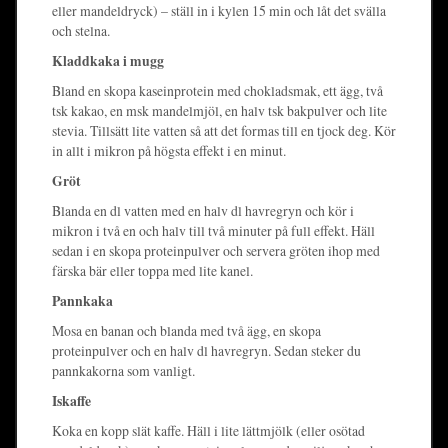
eller mandeldryck) – ställ in i kylen 15 min och låt det svälla
och stelna.
Kladdkaka i mugg
Bland en skopa kaseinprotein med chokladsmak, ett ägg, två
tsk kakao, en msk mandelmjöl, en halv tsk bakpulver och lite
stevia. Tillsätt lite vatten så att det formas till en tjock deg. Kör
in allt i mikron på högsta effekt i en minut.
Gröt
Blanda en dl vatten med en halv dl havregryn och kör i
mikron i två en och halv till två minuter på full effekt. Häll
sedan i en skopa proteinpulver och servera gröten ihop med
färska bär eller toppa med lite kanel.
Pannkaka
Mosa en banan och blanda med två ägg, en skopa
proteinpulver och en halv dl havregryn. Sedan steker du
pannkakorna som vanligt.
Iskaffe
Koka en kopp slät kaffe. Häll i lite lättmjölk (eller osötad