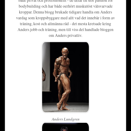
både privat och professionellt - de delar en stor passion för
bodybuilding och har både oerhört muskulöst välsvarvade
kroppar. Denna blogg brukade tidigare handla om Anders
vardag som kroppsbyggare med allt vad det innebär i form av
träning, kost och allmänna råd - det mesta kretsade kring
Anders jobb och träning, men till viss del handlade bloggen
om Anders privatliv.
Anders Lundgren