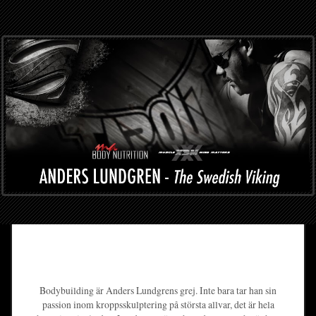
Bodybuilding är Anders Lundgrens grej. Inte bara tar han sin
passion inom kroppsskulptering på största allvar, det är hela