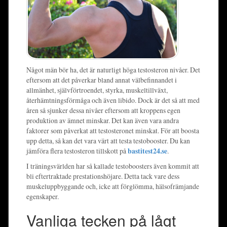
Något män bör ha, det är naturligt höga testosteron nivåer. Det
eftersom att det påverkar bland annat välbefinnandet i
allmänhet, självförtroendet, styrka, muskeltillväxt,
återhämtningsförmåga och även libido. Dock är det så att med
åren så sjunker dessa nivåer eftersom att kroppens egen
produktion av ämnet minskar. Det kan även vara andra
faktorer som påverkat att testosteronet minskat. För att boosta
upp detta, så kan det vara värt att testa testobooster. Du kan
jämföra flera testosteron tillskott på
bastitest24.se
.
I träningsvärlden har så kallade testoboosters även kommit att
bli eftertraktade prestationshöjare. Detta tack vare dess
muskeluppbyggande och, icke att förglömma, hälsofrämjande
egenskaper.
Vanliga tecken på lågt