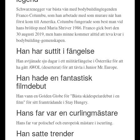
Schwarzenegger var bästa vän med bodybuildinglegenden
Franco Columbu, som han arbetade med som murare när han
först kom till Amerika. Columbu fungerade som best man vid
hans bröllop med Maria Shriver 1986. Franco gick bort den
30 augusti 2019, men hans minne kommer alltid att leva kvar i
bodybuilding-gemenskapen.
Han har suttit i fängelse
Han avtjänade sju dagar i ett militärfängelse i Österrike för att
ha gått AWOL (deserterat) för att tävla i Junior Mr. Europe.
Han hade en fantastisk
filmdebut
Han vann en Golden Globe för "Bästa skådespelardebut i en
film" för sitt framträdande i Stay Hungry.
Hans far var en curlingmästare
Hans far var polischef och europeisk mästare i iscurling.
Han satte trender