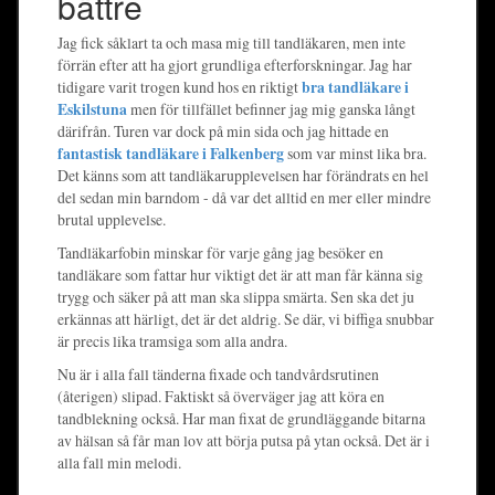
bättre
Jag fick såklart ta och masa mig till tandläkaren, men inte
förrän efter att ha gjort grundliga efterforskningar. Jag har
tidigare varit trogen kund hos en riktigt
bra tandläkare i
Eskilstuna
men för tillfället befinner jag mig ganska långt
därifrån. Turen var dock på min sida och jag hittade en
fantastisk tandläkare i Falkenberg
som var minst lika bra.
Det känns som att tandläkarupplevelsen har förändrats en hel
del sedan min barndom - då var det alltid en mer eller mindre
brutal upplevelse.
Tandläkarfobin minskar för varje gång jag besöker en
tandläkare som fattar hur viktigt det är att man får känna sig
trygg och säker på att man ska slippa smärta. Sen ska det ju
erkännas att härligt, det är det aldrig. Se där, vi biffiga snubbar
är precis lika tramsiga som alla andra.
Nu är i alla fall tänderna fixade och tandvårdsrutinen
(återigen) slipad. Faktiskt så överväger jag att köra en
tandblekning också. Har man fixat de grundläggande bitarna
av hälsan så får man lov att börja putsa på ytan också. Det är i
alla fall min melodi.