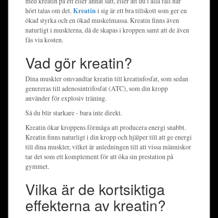
med kreatin på ett eller annat sätt, eller att du i alla fall har
hört talas om det.
Kreatin
i sig är ett bra tillskott som ger en
ökad styrka och en ökad muskelmassa. Kreatin finns även
naturligt i musklerna, då de skapas i kroppen samt att de även
fås via kosten.
Vad gör kreatin?
Dina muskler omvandlar kreatin till kreatinfosfat, som sedan
genereras till adenosintrifosfat (ATC), som din kropp
använder för explosiv träning.
Så du blir starkare - bara inte direkt.
Kreatin ökar kroppens förmåga att producera energi snabbt.
Kreatin finns naturligt i din kropp och hjälper till att ge energi
till dina muskler, vilket är anledningen till att vissa människor
tar det som ett komplement för att öka sin prestation på
gymmet.
Vilka är de kortsiktiga
effekterna av kreatin?