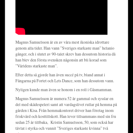
Magnus Samuelsson är en av våra mest ikoniska idrottare
genom alla tider. Han vann ”Sveriges starkaste man” helanio
gånger, och i slutet av 90-talet skrev han dessutom historia då
han blev den första svensken någonsin att bli korad som
”Världens starkaste man”.
Efter detta så gjorde han även succé på tv, bland annat i
Fångarna på Fortet och Lets Dance, som han dessutom vann.
Nyligen kunde man även se honom i en roll i Gåsmamman.
Magnus Samuelsson är numera 52 år gammal och sysslar en
del med skådespeleri samt att vardagslivet rullar på hemma på
gården i Kisa. Från hemmakontoret driver han företag inom
friskvård och kosttillskott. Han lever tillsammans med sin fru
sedan 25 år tillbaka, Kristin Samuelsson, 50, som också har
tävlat i styrka och vunnit ”Sveriges starkaste kvinna” två