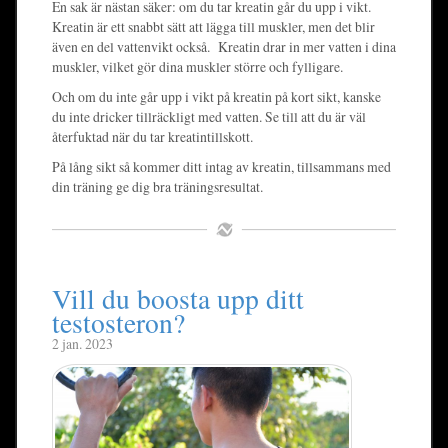
En sak är nästan säker: om du tar kreatin går du upp i vikt.
Kreatin är ett snabbt sätt att lägga till muskler, men det blir
även en del vattenvikt också. Kreatin drar in mer vatten i dina
muskler, vilket gör dina muskler större och fylligare.
Och om du inte går upp i vikt på kreatin på kort sikt, kanske
du inte dricker tillräckligt med vatten. Se till att du är väl
återfuktad när du tar kreatintillskott.
På lång sikt så kommer ditt intag av kreatin, tillsammans med
din träning ge dig bra träningsresultat.
Vill du boosta upp ditt
testosteron?
2 jan. 2023