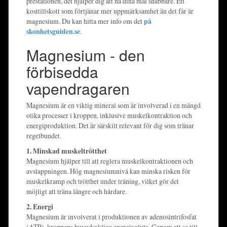
prestationen, det hjälper dig att nå dina mål snabbare. Ett
kosttillskott som förtjänar mer uppmärksamhet än det får är
magnesium. Du kan hitta mer info om det
på
skonhetsguiden.se
.
Magnesium - den
förbisedda
vapendragaren
Magnesium är en viktig mineral som är involverad i en mängd
olika processer i kroppen, inklusive muskelkontraktion och
energiproduktion. Det är särskilt relevant för dig som tränar
regelbundet.
1. Minskad muskeltrötthet
Magnesium hjälper till att reglera muskelkontraktionen och
avslappningen. Hög magnesiumnivå kan minska risken för
muskelkramp och trötthet under träning, vilket gör det
möjligt att träna längre och hårdare.
2. Energi
Magnesium är involverat i produktionen av adenosintrifosfat
(ATP), kroppens huvudsakliga energivaluta. Genom att se till