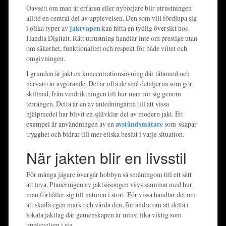
Oavsett om man är erfaren eller nybörjare blir utrustningen
alltid en central del av upplevelsen. Den som vill fördjupa sig
i olika typer av
jaktvapen
kan hitta en tydlig översikt hos
Handla Digitalt. Rätt utrustning handlar inte om prestige utan
om säkerhet, funktionalitet och respekt för både viltet och
omgivningen.
I grunden är jakt en koncentrationsövning där tålamod och
närvaro är avgörande. Det är ofta de små detaljerna som gör
skillnad, från vindriktningen till hur man rör sig genom
terrängen. Detta är en av anledningarna till att vissa
hjälpmedel har blivit en självklar del av modern jakt. Ett
exempel är användningen av en
avståndsmätare
som skapar
trygghet och bidrar till mer etiska beslut i varje situation.
När jakten blir en livsstil
För många jägare övergår hobbyn så småningom till ett sätt
att leva. Planeringen av jaktsäsongen vävs samman med hur
man förhåller sig till naturen i stort. För vissa handlar det om
att skaffa egen mark och vårda den, för andra om att delta i
lokala jaktlag där gemenskapen är minst lika viktig som
upplevelsen i sig.